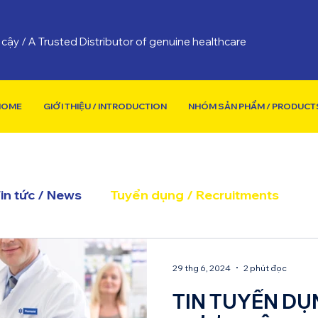
cậy / A Trusted Distributor of genuine healthcare
 HOME
GIỚI THIỆU / INTRODUCTION
NHÓM SẢN PHẨM / PRODUCT
in tức / News
Tuyển dụng / Recruitments
29 thg 6, 2024
2 phút đọc
TIN TUYỂN DỤN