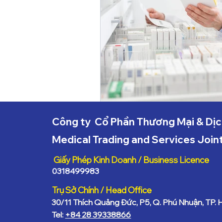
Công ty Cổ Phần Thương Mại & Dịc
Medical Trading and Services Joi
Giấy Phép Kinh Doanh / Business Licence
0318499983
​Trụ Sở Chính / Head Office
30/11 Thích Quảng Đức, P5, Q. Phú Nhuận, TP.
​Tel:
+84 28 39338866