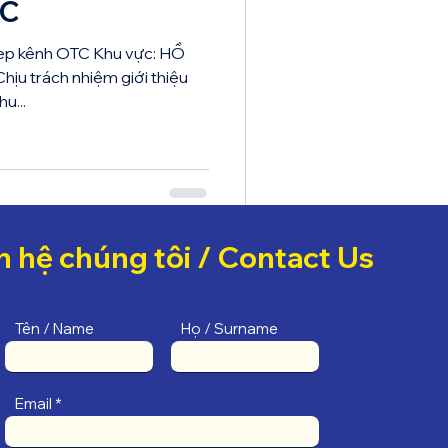
TC
 Rep kênh OTC Khu vực: HỒ
hịu trách nhiệm giới thiệu
u...
n hệ chúng tôi / Contact Us
Tên / Name
Họ / Surname
Email