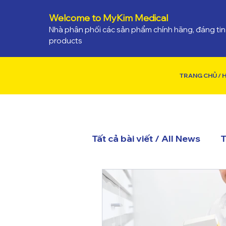
Welcome to MyKim Medical
Nhà phân phối các sản phẩm chính hãng, đáng tin 
products
TRANG CHỦ /
Tất cả bài viết / All News
T