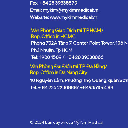
Fax: +84 28 39338879
Email:
mykim@mykimmedical.vn
Website:
www.mykimmedical.vn
Văn Phòng Giao Dịch tại TP.HCM/
Rep. Office in HCMC
Phòng 702A Tầng 7, Center Point Tower, 106 N
Phú Nhuận, Tp.HCM
Tel: 1900 1509 / +84 28 39338866
Văn Phòng Đại Điện tại TP. Đà Nẵng/
Rep. Office in Da Nang City
10 Nguyễn Lâm, Phường Thọ Quang, quận Sơn 
Tel: + 84 236 2240888/ +84935106688
© 2024 bản quyền của Mỹ Kim Medical