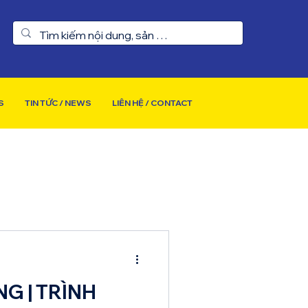
S
TIN TỨC / NEWS
LIÊN HỆ / CONTACT
G | TRÌNH