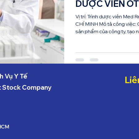
DƯỢC VIÊN O
Vị trí: Trình dược viên Med
CHÍ MINH Mô tả công việc: C
sản phẩm của công ty, tạo nh
h Vụ Y Tế
Liê
nt Stock Company
 HCM